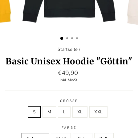
Startseite
/
Basic Unisex Hoodie "Göttin"
Normaler
€49,90
Preis
inkl. MwSt.
GRÖSSE
S
M
L
XL
XXL
FARBE