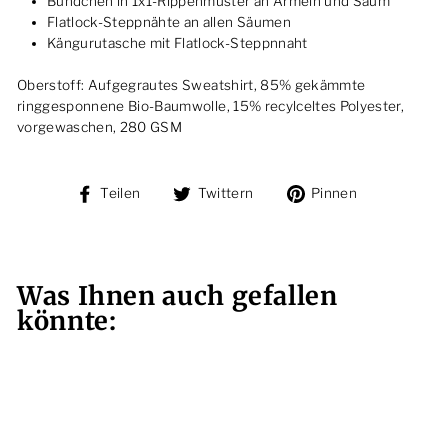
Bündchen in 1x1-Rippenmuster an Ärmeln und Saum
Flatlock-Steppnähte an allen Säumen
Kängurutasche mit Flatlock-Steppnnaht
Oberstoff: Aufgegrautes Sweatshirt, 85% gekämmte
ringgesponnene Bio-Baumwolle, 15% recylceltes Polyester,
vorgewaschen, 280 GSM
Auf
Auf
Auf
Teilen
Twittern
Pinnen
Facebook
Twitter
Pinterest
teilen
twittern
pinnen
Was Ihnen auch gefallen
könnte: