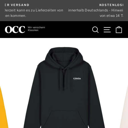
Direkt
KOSTENLOSER VERSAND
zum
ferzeiten von
innerhalb Deutschlands - Hinweis: Derzeit kann es zu Liefer
Pause
Inhalt
von etwa 14 Tagen kommen.
Diashow
Suche
Seiten
E