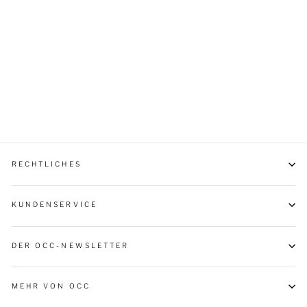
Basic Unisex Hoodie
"Göttin"
€49,90
RECHTLICHES
KUNDENSERVICE
DER OCC-NEWSLETTER
MEHR VON OCC